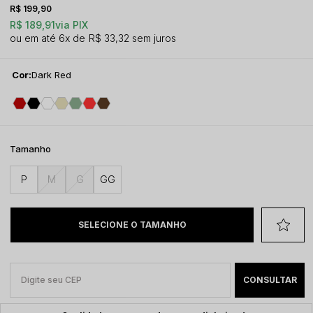
R$ 199,90
R$ 189,91
via PIX
6x
R$ 33,32
sem juros
Cor:
Dark Red
Tamanho
P
M
G
GG