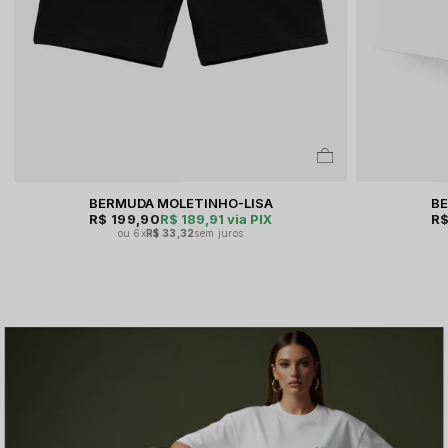
BERMUDA MOLETINHO-LISA
BE
R$ 199,90
R$ 189,91
via PIX
R$
6x
R$ 33,32
sem juros