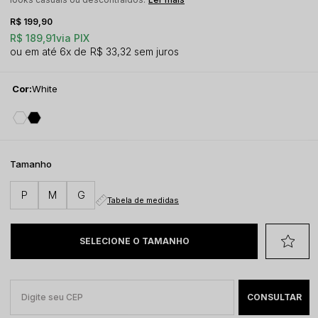
R$ 199,90
R$ 189,91
via PIX
6x
R$ 33,32
sem juros
Cor:
White
Tamanho
P
M
G
Tabela de medidas