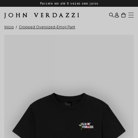
Parcele em até 6 vezes sem juros
JOHN VERDAZZI
Início
Cropped Oversized-Emoji Pant