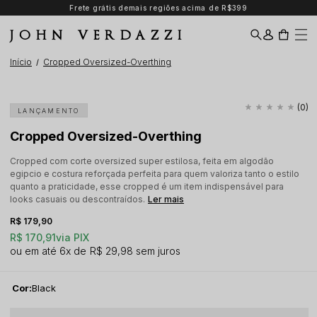
Frete grátis demais regiões acima de R$399
JOHN VERDAZZI
Início
Cropped Oversized-Overthing
(0)
LANÇAMENTO
Cropped Oversized-Overthing
Cropped com corte oversized super estilosa, feita em algodão
egipcio e costura reforçada perfeita para quem valoriza tanto o estilo
quanto a praticidade, esse cropped é um item indispensável para
looks casuais ou descontraídos.
Ler mais
R$ 179,90
R$ 170,91
via PIX
6x
R$ 29,98
sem juros
Cor:
Black