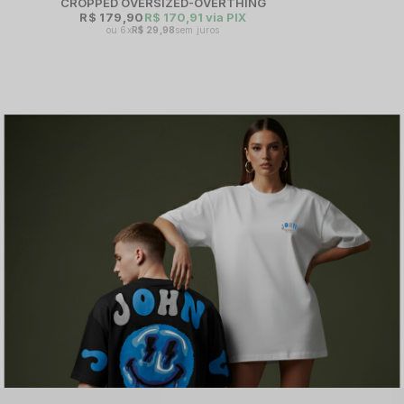
CROPPED OVERSIZED-OVERTHING
R$ 179,90
R$ 170,91
via PIX
6x
R$ 29,98
sem juros