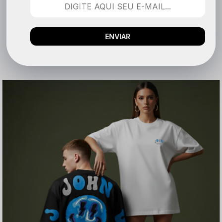
6x
R$ 63,32
sem juros
ENVIAR
Jaqueta puffer feminina John Verdazzi: conforto térmico, design moderno e
visual sofisticado. Peças acolchoadas para proteger com estilo nos dias
frios. Descubra a coleção exclusiva agora mesmo.