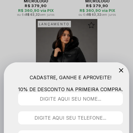
MICROLOGO
MICROLOGO
R$ 379,90
R$ 379,90
R$ 360,90
via PIX
R$ 360,90
via PIX
6x
R$ 63,32
sem juros
6x
R$ 63,32
sem juros
LANÇAMENTO
CADASTRE, GANHE E APROVEITE!
10% DE DESCONTO NA PRIMEIRA COMPRA.
JAQUETA CROPPED PUFFER-
MICROLOGO
R$ 379,90
R$ 360,90
via PIX