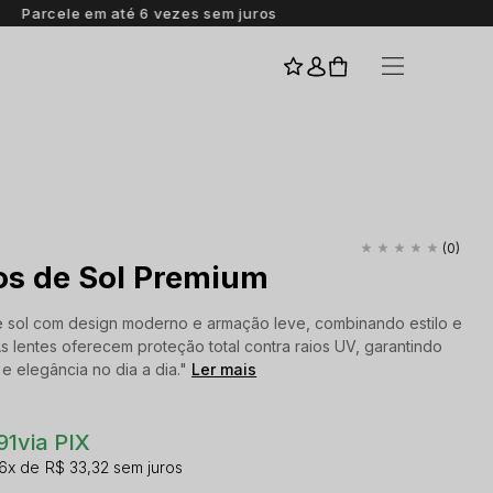
I
(0)
os de Sol Premium
 sol com design moderno e armação leve, combinando estilo e
As lentes oferecem proteção total contra raios UV, garantindo
e elegância no dia a dia."
Ler mais
91
via PIX
6x
R$ 33,32
sem juros