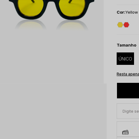
Cor:
Yellow
Tamanho
ÚNICO
Resta apena