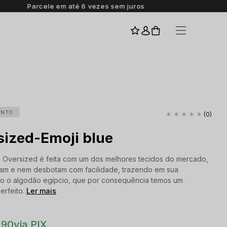
I
ENTO
(0)
sized-Emoji blue
 Oversized é feita com um dos melhores tecidos do mercado,
am e nem desbotam com facilidade, trazendo em sua
o o algodão egípcio, que por consequência temos um
erfeito.
Ler mais
,90
via PIX