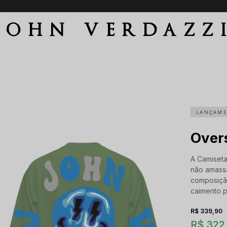
Parcele em até 6 vezes sem juros
JOHN VERDAZZ
LANÇAM
Over
A Camiseta
não amass
composiçã
caimento p
R$ 339,90
R$ 322