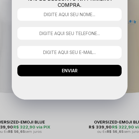
COMPRA.
ENVIAR
VERSIZED-EMOJI BLUE
OVERSIZED-EMOJI BL
339,90
R$ 322,90
via PIX
R$ 339,90
R$ 322,90
vi
6x
R$ 56,65
sem juros
6x
R$ 56,65
sem juro