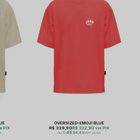
UE
OVERSIZED-EMOJI BLUE
a PIX
R$ 339,90
R$ 322,90
via PIX
s
6x
R$ 56,65
sem juros