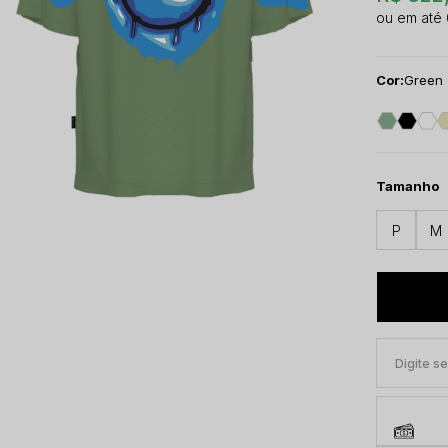
Cor:
Green
Tamanho
P
M