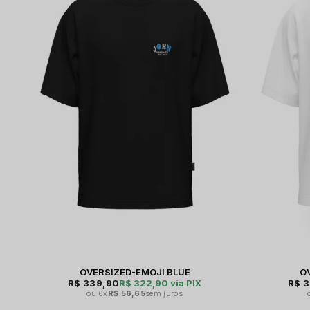
OVERSIZED-EMOJI BLUE
O
R$ 339,90
R$ 322,90
via PIX
R$ 
6x
R$ 56,65
sem juros