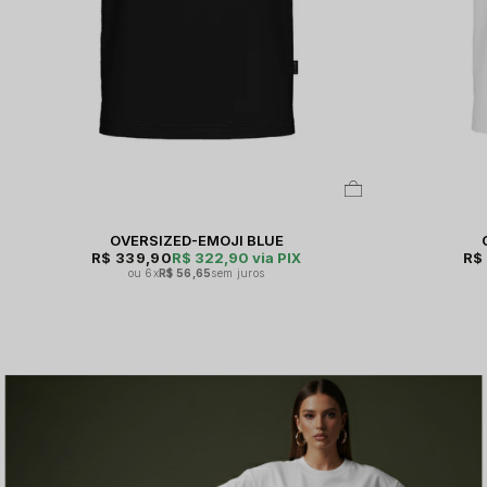
OVERSIZED-EMOJI BLUE
R$ 339,90
R$ 322,90
via PIX
R$
6x
R$ 56,65
sem juros