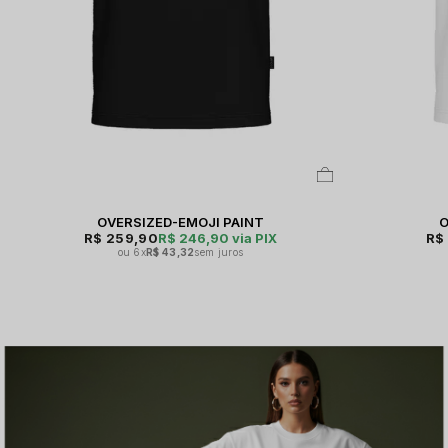
OVERSIZED-EMOJI PAINT
O
R$ 259,90
R$ 246,90
via PIX
R$
6x
R$ 43,32
sem juros