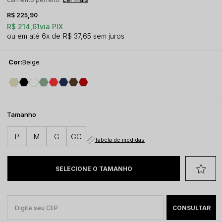
R$ 225,90
R$ 214,61
via PIX
6x
R$ 37,65
sem juros
Cor:
Beige
Tamanho
P
M
G
GG
Tabela de medidas