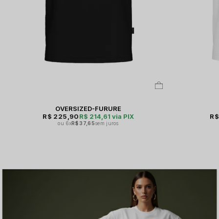
OVERSIZED-FURURE
R$ 225,90
R$ 214,61
via PIX
R$
6x
R$ 37,65
sem juros