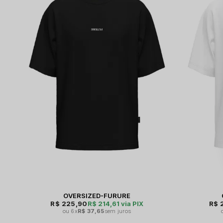
OVERSIZED-FURURE
R$ 225,90
R$ 214,61
via PIX
R$ 
6x
R$ 37,65
sem juros