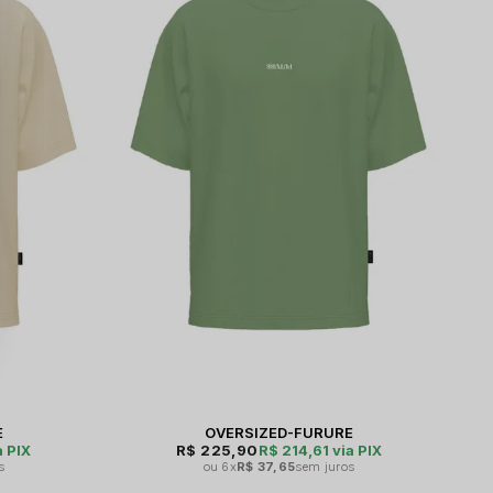
E
OVERSIZED-FURURE
a PIX
R$ 225,90
R$ 214,61
via PIX
s
6x
R$ 37,65
sem juros