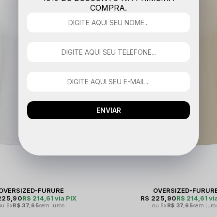
COMPRA.
ENVIAR
OVERSIZED-FURURE
OVERSIZED-FURUR
225,90
R$ 214,61
via PIX
R$ 225,90
R$ 214,61
vi
6x
R$ 37,65
sem juros
6x
R$ 37,65
sem juro