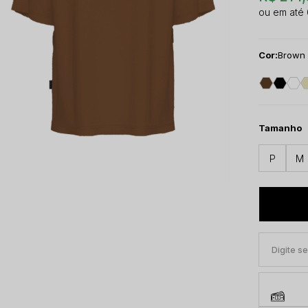
Cor:
Brown
Tamanho
P
M