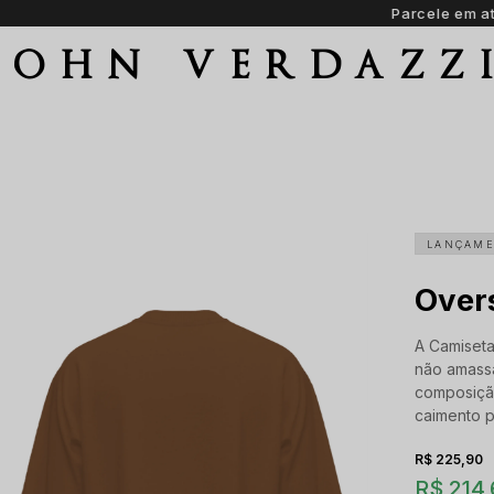
Parcele em até 6 vezes sem juros
JOHN VERDAZZ
LANÇAM
Over
A Camiseta
não amass
composiçã
caimento p
R$ 225,90
R$ 214,