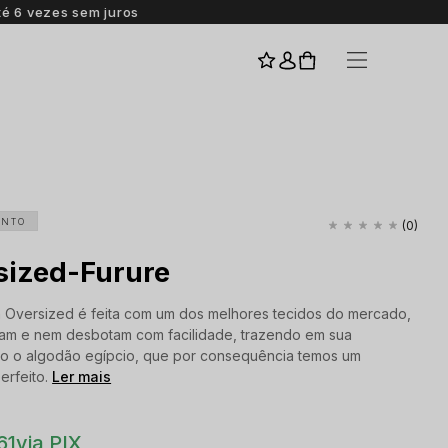
I
ENTO
(0)
sized-Furure
 Oversized é feita com um dos melhores tecidos do mercado,
am e nem desbotam com facilidade, trazendo em sua
o o algodão egípcio, que por consequência temos um
erfeito.
Ler mais
61
via PIX