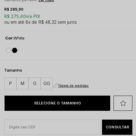
R$ 289,90
R$ 275,40
via PIX
6x
R$ 48,32
sem juros
Cor:
White
Tamanho
P
M
G
GG
Tabela de medidas