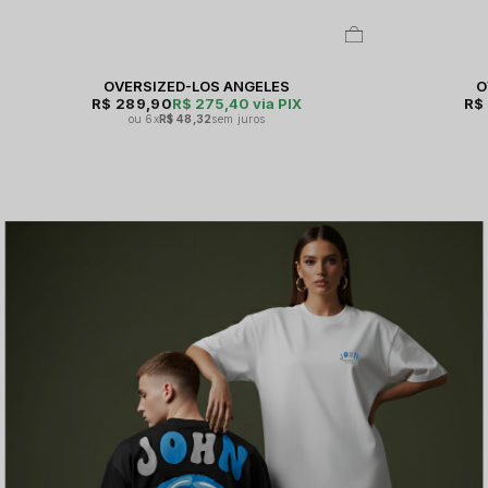
OVERSIZED-LOS ANGELES
O
R$ 289,90
R$ 275,40
via PIX
R$
6x
R$ 48,32
sem juros