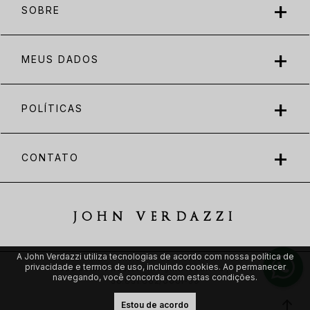
SOBRE
MEUS DADOS
POLÍTICAS
CONTATO
JOHN VERDAZZI
A John Verdazzi utiliza tecnologias de acordo com nossa política de
privacidade e termos de uso, incluindo cookies. Ao permanecer
2025 John Verdazzi. All rights reserved | CNPJ:
navegando, você concorda com estas condições.
38.831.862/0001-39
Estou de acordo