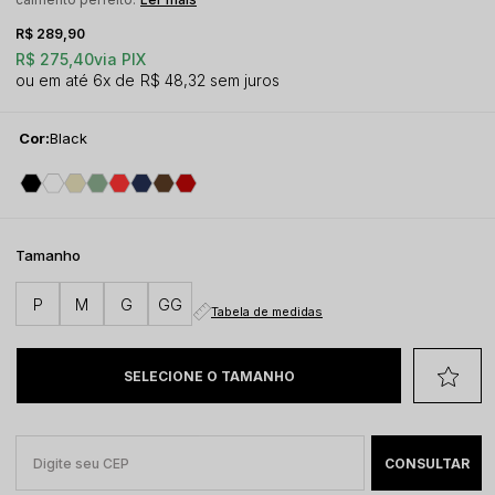
R$ 289,90
R$ 275,40
via PIX
6x
R$ 48,32
sem juros
Cor:
Black
Tamanho
P
M
G
GG
Tabela de medidas