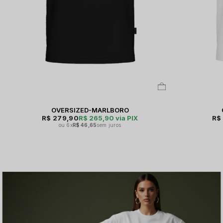
OVERSIZED-MARLBORO
R$ 279,90
R$ 265,90
via PIX
R$
6x
R$ 46,65
sem juros