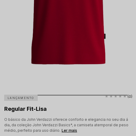
(0)
LANÇAMENTO
Regular Fit-Lisa
O básico da John Verdazzi oferece conforto e elegancia no seu dia á
dia, da coleção John Verdazzi Basics*, a camiseta atemporal de peso
médio, perfeito para uso diário.
Ler mais