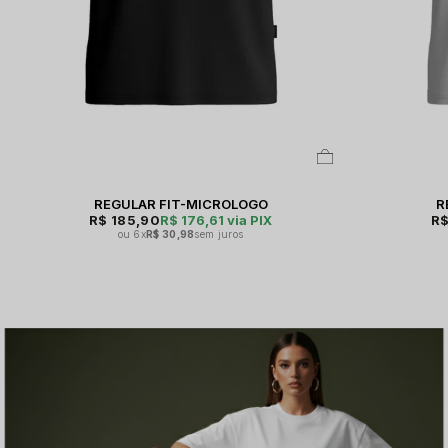
REGULAR FIT-MICROLOGO
R
R$ 185,90
R$ 176,61
via PIX
R$
6x
R$ 30,98
sem juros