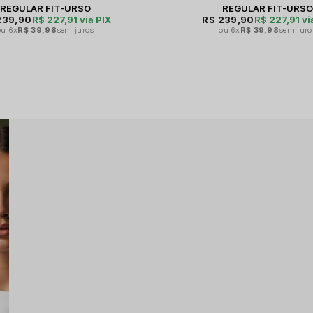
REGULAR FIT-URSO
REGULAR FIT-URS
239,90
R$ 227,91
via PIX
R$ 239,90
R$ 227,91
vi
6x
R$ 39,98
sem juros
6x
R$ 39,98
sem juro