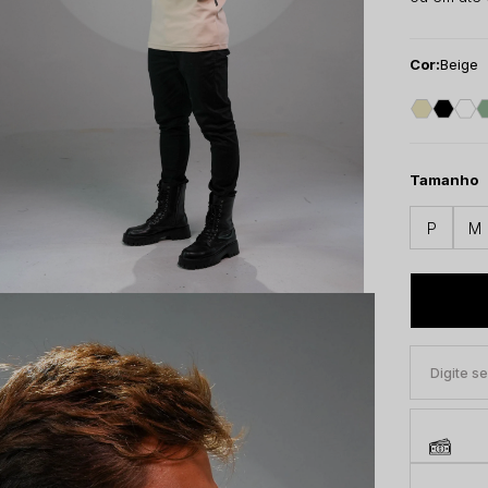
Cor:
Beige
Tamanho
P
M