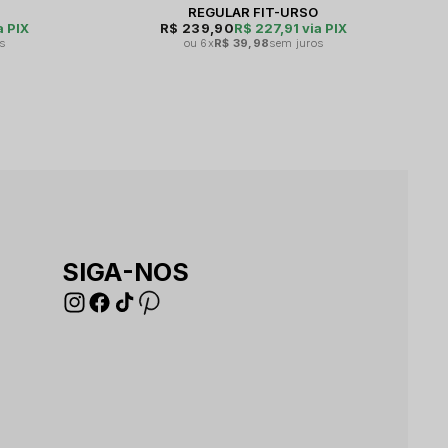
O
REGULAR FIT-URSO
a PIX
R$ 239,90
R$ 227,91
via PIX
s
6x
R$ 39,98
sem juros
SIGA-NOS