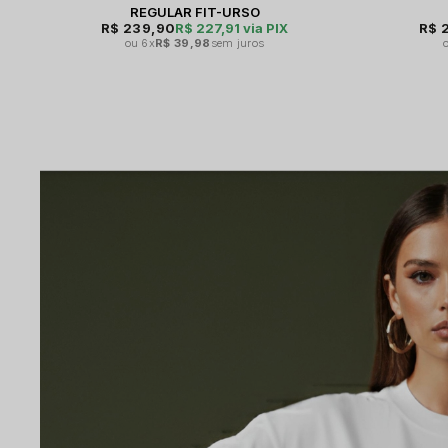
REGULAR FIT-URSO
R$ 239,90
R$ 227,91
via PIX
R$ 
6x
R$ 39,98
sem juros