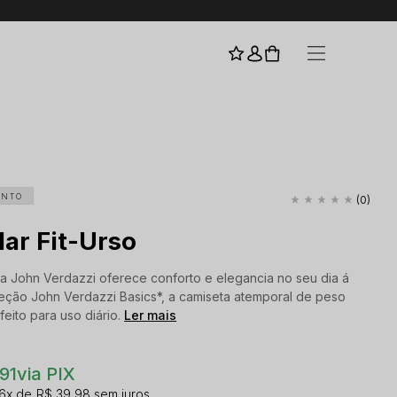
I
ENTO
(0)
ar Fit-Urso
a John Verdazzi oferece conforto e elegancia no seu dia á
leção John Verdazzi Basics*, a camiseta atemporal de peso
eito para uso diário.
Ler mais
91
via PIX
6x
R$ 39,98
sem juros