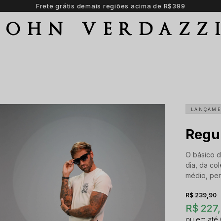
Parcele em até 6 vezes sem juros
JOHN VERDAZZ
LANÇAM
Regul
O básico d
dia, da co
médio, perf
R$ 239,90
R$ 227,