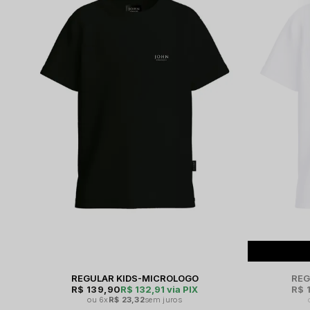
REGULAR KIDS-MICROLOGO
REG
R$ 139,90
R$ 132,91
via PIX
R$ 
6x
R$ 23,32
sem juros