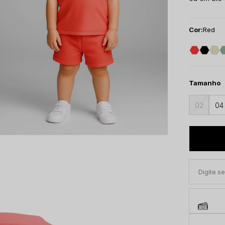
Cor:
Red
Tamanho
02
04