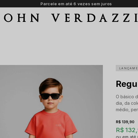
Parcele em até 6 vezes sem juros
JOHN VERDAZZ
LANÇAM
Regu
O básico d
dia, da co
médio, perf
R$ 139,90
R$ 132,