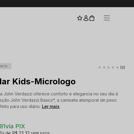
I
ENTO
(0)
lar Kids-Micrologo
a John Verdazzi oferece conforto e elegancia no seu dia á
leção John Verdazzi Basics*, a camiseta atemporal de peso
eito para uso diário.
Ler mais
91
via PIX
6x
R$ 23,32
sem juros