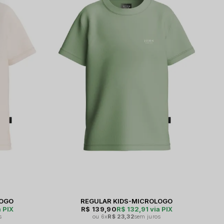
LOGO
REGULAR KIDS-MICROLOGO
 PIX
R$ 139,90
R$ 132,91
via PIX
s
6x
R$ 23,32
sem juros