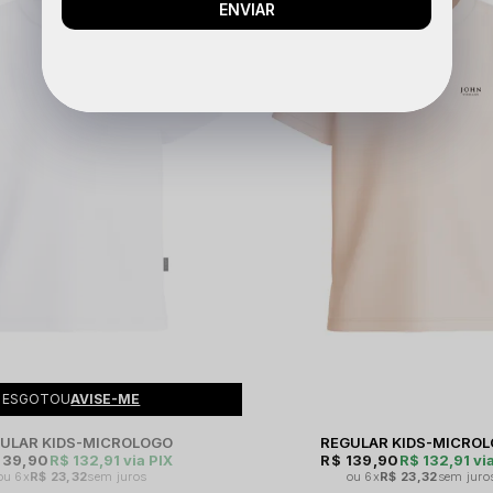
ENVIAR
ESGOTOU
AVISE-ME
ULAR KIDS-MICROLOGO
REGULAR KIDS-MICRO
139,90
R$ 132,91
via PIX
R$ 139,90
R$ 132,91
via
6x
R$ 23,32
sem juros
6x
R$ 23,32
sem juro