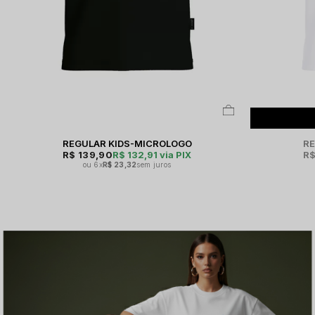
REGULAR KIDS-MICROLOGO
RE
R$ 139,90
R$ 132,91
via PIX
R$
6x
R$ 23,32
sem juros