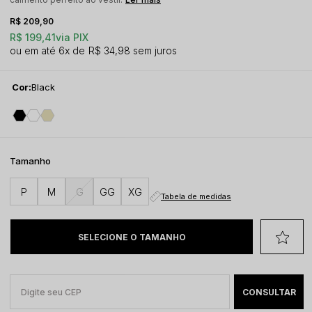
R$ 209,90
R$ 199,41
via PIX
6x
R$ 34,98
sem juros
Cor:
Black
Tamanho
P
M
G
GG
XG
Tabela de medidas