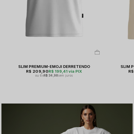
SLIM PREMIUM-EMOJI DERRETENDO
SLIM 
R$ 209,90
R$ 199,41
via PIX
R$
6x
R$ 34,98
sem juros