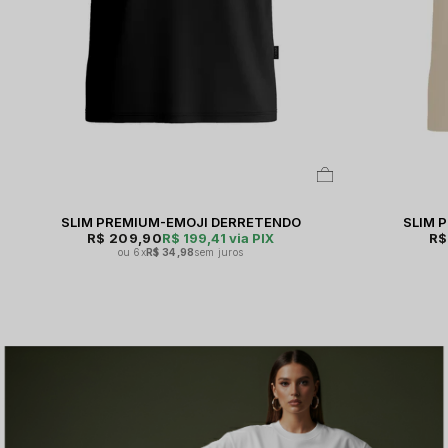
SLIM PREMIUM-EMOJI DERRETENDO
SLIM 
R$ 209,90
R$ 199,41
via PIX
R$
6x
R$ 34,98
sem juros