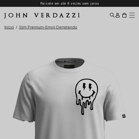
Parcele em até 6 vezes sem juros
Desco
JOHN VERDAZZI
Início
Slim Premium-Emoji Derretendo