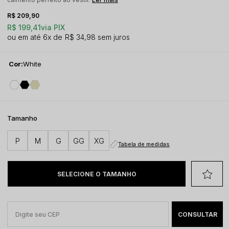
R$ 209,90
R$ 199,41
via PIX
6x
R$ 34,98
sem juros
Cor:
White
Tamanho
P
M
G
GG
XG
Tabela de medidas