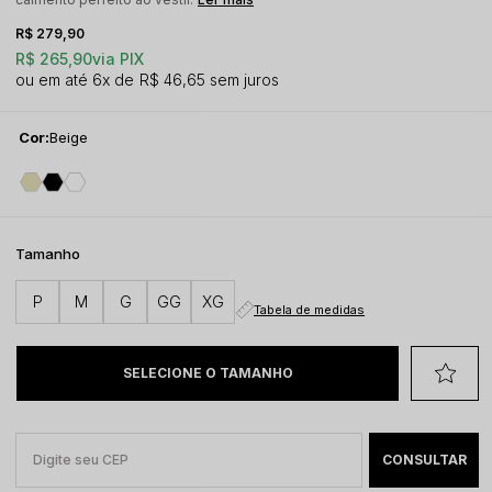
R$ 279,90
R$ 265,90
via PIX
6x
R$ 46,65
sem juros
Cor:
Beige
Tamanho
P
M
G
GG
XG
Tabela de medidas