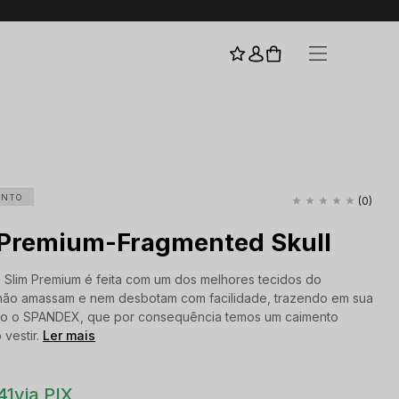
I
ENTO
(0)
 Premium-Fragmented Skull
 Slim Premium é feita com um dos melhores tecidos do
não amassam e nem desbotam com facilidade, trazendo em sua
o o SPANDEX, que por consequência temos um caimento
 vestir.
Ler mais
41
via PIX