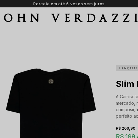
Parcele em até 6 vezes sem juros
JOHN VERDAZZ
LANÇAM
Slim
A Camiseta
mercado, 
composiçã
perfeito ao
R$ 209,90
R$ 199,