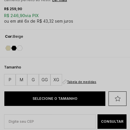
R$ 259,90
R$ 246,90
via PIX
6x
R$ 43,32
sem juros
Cor:
Beige
Tamanho
P
M
G
GG
XG
Tabela de medidas