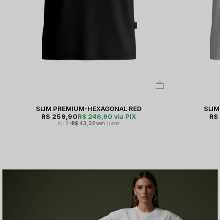
SLIM PREMIUM-HEXAGONAL RED
SLI
R$ 259,90
R$ 246,90
via PIX
R$
6x
R$ 43,32
sem juros