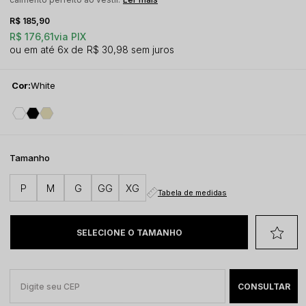
R$ 185,90
R$ 176,61
via PIX
6x
R$ 30,98
sem juros
Cor:
White
Tamanho
P
M
G
GG
XG
Tabela de medidas