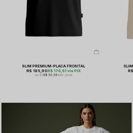
SLIM PREMIUM-PLACA FRONTAL
SLI
R$ 185,90
R$ 176,61
via PIX
R$
6x
R$ 30,98
sem juros