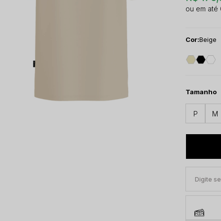
Cor:
Beige
Tamanho
P
M