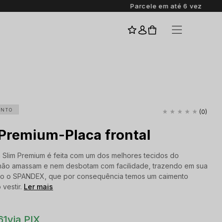
I
ENTO
(0)
 Premium-Placa frontal
 Slim Premium é feita com um dos melhores tecidos do
não amassam e nem desbotam com facilidade, trazendo em sua
o o SPANDEX, que por consequência temos um caimento
 vestir.
Ler mais
61
via PIX