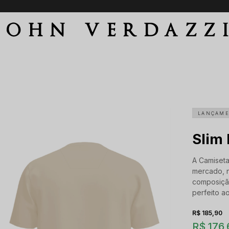
Parcele em até 6 vezes sem juros
JOHN VERDAZZ
LANÇAM
Slim
A Camiseta
mercado, 
composiçã
perfeito ao
R$ 185,90
R$ 176,