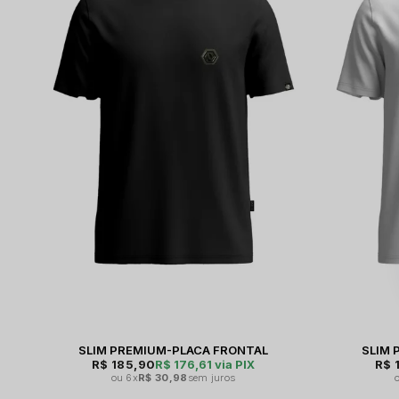
SLIM PREMIUM-PLACA FRONTAL
SLIM 
R$ 185,90
R$ 176,61
via PIX
R$ 
6x
R$ 30,98
sem juros