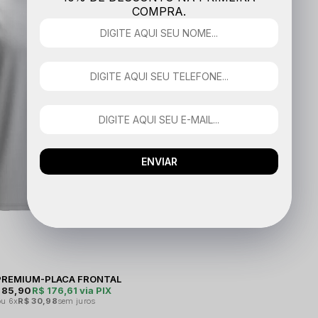
COMPRA.
ENVIAR
PREMIUM-PLACA FRONTAL
185,90
R$ 176,61
via PIX
6x
R$ 30,98
sem juros