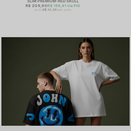
SLIM PREMIUM-RED SKULL
R$ 209,90
R$ 199,41
via PIX
6x
R$ 34,98
sem juros