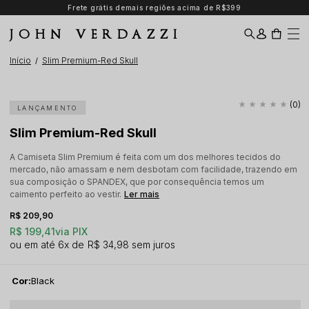
Frete grátis demais regiões acima de R$399
JOHN VERDAZZI
Início
Slim Premium-Red Skull
(0)
LANÇAMENTO
Slim Premium-Red Skull
A Camiseta Slim Premium é feita com um dos melhores tecidos do
mercado, não amassam e nem desbotam com facilidade, trazendo em
sua composição o SPANDEX, que por consequência temos um
caimento perfeito ao vestir.
Ler mais
R$ 209,90
R$ 199,41
via PIX
6x
R$ 34,98
sem juros
Cor:
Black