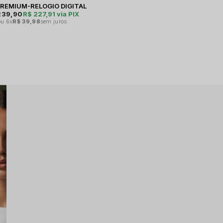
PREMIUM-RELOGIO DIGITAL
239,90
R$ 227,91
via PIX
6x
R$ 39,98
sem juros