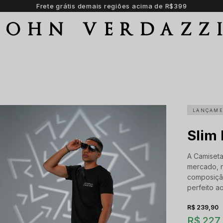
Parcele em até 6 vezes sem juros
JOHN VERDAZZ
LANÇAM
Slim 
A Camiseta
mercado, 
composiçã
perfeito ao
R$ 239,90
R$ 227,