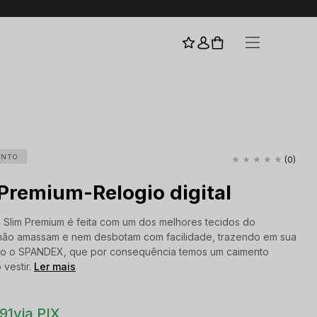
I
ENTO
(0)
Premium-Relogio digital
 Slim Premium é feita com um dos melhores tecidos do
não amassam e nem desbotam com facilidade, trazendo em sua
o o SPANDEX, que por consequência temos um caimento
 vestir.
Ler mais
91
via PIX