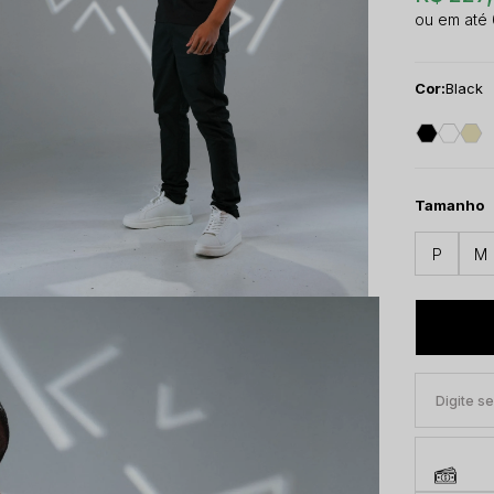
Cor:
Black
Tamanho
P
M