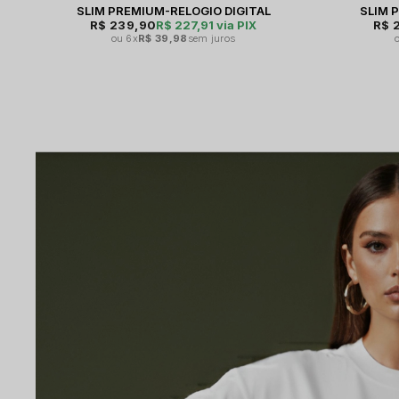
SLIM PREMIUM-RELOGIO DIGITAL
SLIM 
R$ 239,90
R$ 227,91
via PIX
R$ 
6x
R$ 39,98
sem juros